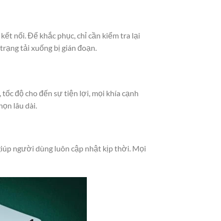
kết nối. Để khắc phục, chỉ cần kiểm tra lại
trạng tải xuống bị gián đoạn.
, tốc độ cho đến sự tiện lợi, mọi khía cạnh
họn lâu dài.
iúp người dùng luôn cập nhật kịp thời. Mọi