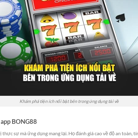
Khám phá tiện ích nổi bật bên trong ứng dụng tải về
ải app BONG88
rị thực sự mà ứng dụng mang lại. Họ đánh giá cao về độ an toàn, t