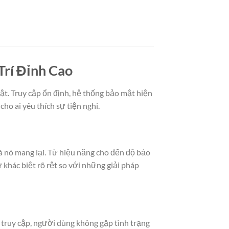
rí Đỉnh Cao
ật. Truy cập ổn định, hệ thống bảo mật hiện
ho ai yêu thích sự tiện nghi.
 nó mang lại. Từ hiệu năng cho đến độ bảo
 khác biệt rõ rệt so với những giải pháp
i truy cập, người dùng không gặp tình trạng