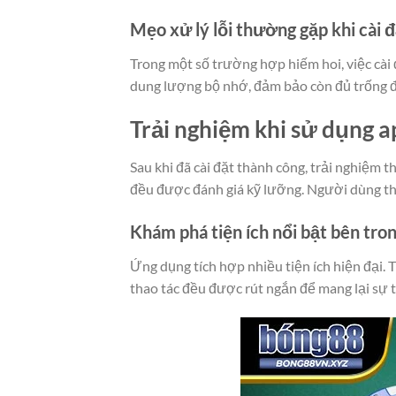
Mẹo xử lý lỗi thường gặp khi cài 
Trong một số trường hợp hiếm hoi, việc cài đ
dung lượng bộ nhớ, đảm bảo còn đủ trống để 
Trải nghiệm khi sử dụng
Sau khi đã cài đặt thành công, trải nghiệm th
đều được đánh giá kỹ lưỡng. Người dùng thư
Khám phá tiện ích nổi bật bên tro
Ứng dụng tích hợp nhiều tiện ích hiện đại.
thao tác đều được rút ngắn để mang lại sự t