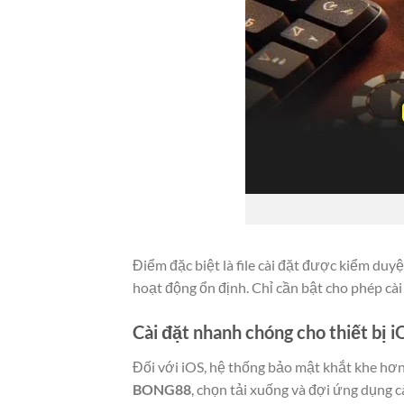
Điểm đặc biệt là file cài đặt được kiểm duy
hoạt động ổn định. Chỉ cần bật cho phép cài
Cài đặt nhanh chóng cho thiết bị i
Đối với iOS, hệ thống bảo mật khắt khe hơ
BONG88
, chọn tải xuống và đợi ứng dụng c