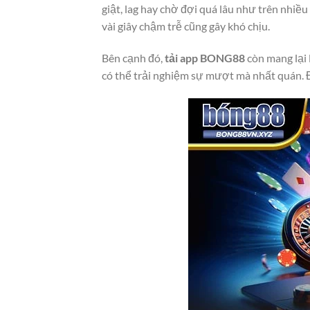
giật, lag hay chờ đợi quá lâu như trên nhiề
vài giây chậm trễ cũng gây khó chịu.
Bên cạnh đó,
tải app BONG88
còn mang lại 
có thể trải nghiệm sự mượt mà nhất quán. Đ