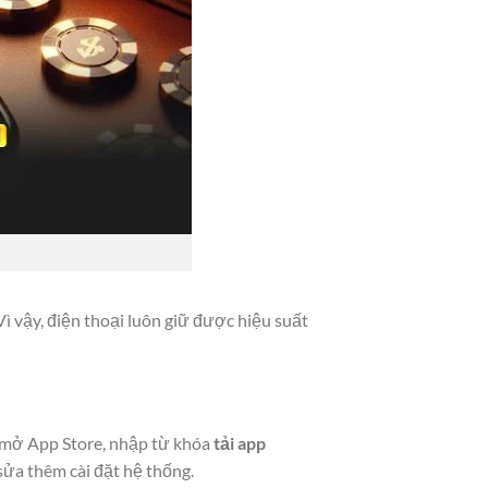
ì vậy, điện thoại luôn giữ được hiệu suất
 mở App Store, nhập từ khóa
tải app
sửa thêm cài đặt hệ thống.