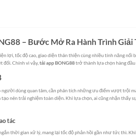
NG88 – Bước Mở Ra Hành Trình Giải T
lợi, tốc độ cao, giao diện thân thiện cùng nhiều tính năng nổi b
t đối. Chính vì vậy,
tải app BONG88
trở thành lựa chọn hàng đầu c
8
 người dùng quan tâm, cần phân tích những ưu điểm vượt trội mà
ạo nên trải nghiệm toàn diện. Khi lựa chọn, ai cũng nhận thấy sự
ao tác
gắn thời gian xử lý, mang lại tốc độ phản hồi gần như tức thì. Kh