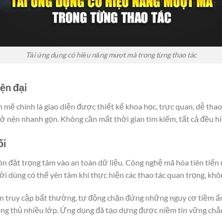
Tải ứng dụng có hiệu năng mượt mà trong từng thao tác
iện đại
ẽ chính là giao diện được thiết kế khoa học, trực quan, dễ thao 
trở nên nhanh gọn. Không cần mất thời gian tìm kiếm, tất cả đều hi
ối
òn đặt trọng tâm vào an toàn dữ liệu. Công nghệ mã hóa tiên tiến
dùng có thể yên tâm khi thực hiện các thao tác quan trọng, không 
ện truy cập bất thường, tự động chặn đứng những nguy cơ tiềm ẩn
ng thủ nhiều lớp. Ứng dụng đã tạo dựng được niềm tin vững chắ